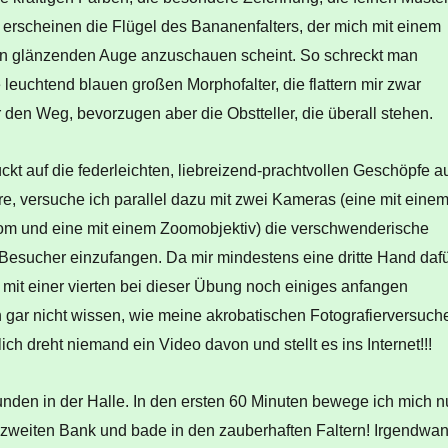
 erscheinen die Flügel des Bananenfalters, der mich mit einem
en glänzenden Auge anzuschauen scheint. So schreckt man
 leuchtend blauen großen Morphofalter, die flattern mir zwar
den Weg, bevorzugen aber die Obstteller, die überall stehen.
kt auf die federleichten, liebreizend-prachtvollen Geschöpfe a
e, versuche ich parallel dazu mit zwei Kameras (eine mit eine
m und eine mit einem Zoomobjektiv) die verschwenderische
Besucher einzufangen. Da mir mindestens eine dritte Hand daf
r mit einer vierten bei dieser Übung noch einiges anfangen
h gar nicht wissen, wie meine akrobatischen Fotografierversuch
ich dreht niemand ein Video davon und stellt es ins Internet!!!
unden in der Halle. In den ersten 60 Minuten bewege ich mich n
r zweiten Bank und bade in den zauberhaften Faltern! Irgendwa