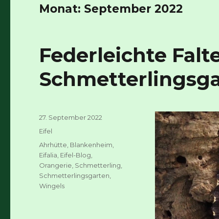
Monat:
September 2022
Federleichte Falter
Schmetterlingsg
Veröffentlicht
27. September 2022
am
Kategorien
Eifel
Schlagwörter
Ahrhütte
,
Blankenheim
,
Eifalia
,
Eifel-Blog
,
Orangerie
,
Schmetterling
,
Schmetterlingsgarten
,
Wingels