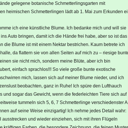
nde gelegene botanische Schmetterlingsgarten mit
den heimischen Schmetterlingen lädt ab 1. Mai zum Erkunden ei
mme ich eine künstliche Blume. Ich bedanke mich und will sie
 ins Auto bringen, damit ich die Hände frei habe, aber so ist das
n die Blume ist mit einem Nektar bestrichen. Kaum betrete ich
alle, da flattern sie von allen Seiten auf mich zu – riesige bunt
meinen sie nicht mich, sondern meine Blüte, aber ich bin
ubert, einfach sprachlos!!! So viele große bunte exotische
schwirren mich, lassen sich auf meiner Blume nieder, und ich
zenslust beobachten, ganz in Ruhe! Ich spüre den Lufthauch
s und sogar das Gewicht, wenn die federleichten Tiere sich auf
Zeitweise tummeln sich 5, 6, 7 Schmetterlinge verschiedenster A
ihnen auf seine Weise einzigartig! Ich nehme jedes Detail wahr:
l ausstrecken und wieder einziehen, sich mit ihren Flügeln
e kräftigen Farben, die besondere Zeichnung, die feinen Muster