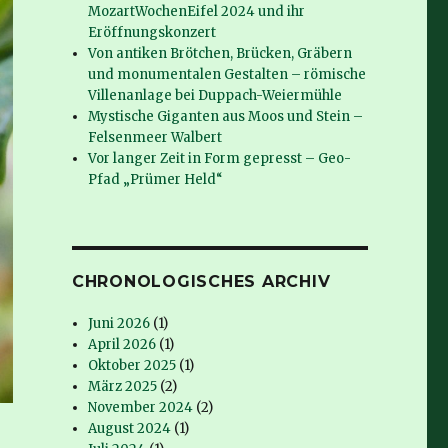
MozartWochenEifel 2024 und ihr
Eröffnungskonzert
Von antiken Brötchen, Brücken, Gräbern
und monumentalen Gestalten – römische
Villenanlage bei Duppach-Weiermühle
Mystische Giganten aus Moos und Stein –
Felsenmeer Walbert
Vor langer Zeit in Form gepresst – Geo-
Pfad „Prümer Held“
CHRONOLOGISCHES ARCHIV
Juni 2026
(1)
April 2026
(1)
Oktober 2025
(1)
März 2025
(2)
November 2024
(2)
August 2024
(1)