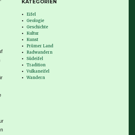
KATEGORIEN
Eifel
Geologie
Geschichte
Kultur
Kunst
Prümer Land
uf
Radwandern
Südeifel
m
Tradition
Vulkaneifel
ür
Wandern
e
ur
nn