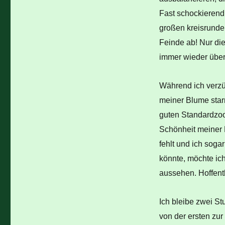
Fast schockierend
großen kreisrund
Feinde ab! Nur die
immer wieder über 
Während ich verzüc
meiner Blume starr
guten Standardzoo
Schönheit meiner 
fehlt und ich soga
könnte, möchte ic
aussehen. Hoffentl
Ich bleibe zwei St
von der ersten zu