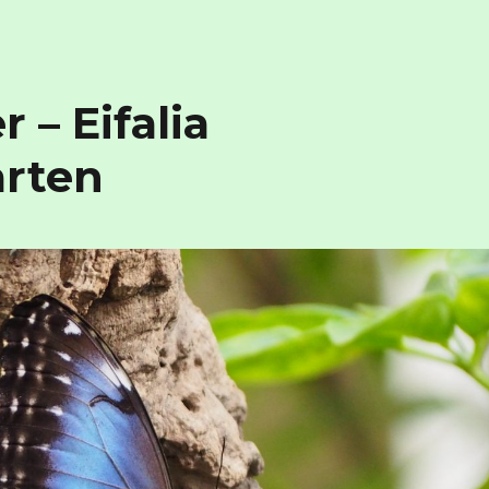
 – Eifalia
arten