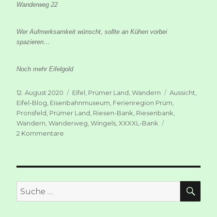
Wanderweg 22
Wer Aufmerksamkeit wünscht, sollte an Kühen vorbei
spazieren…
Noch mehr Eifelgold
Veröffentlicht
Kategorien
Schlagwörter
12. August 2020
Eifel
,
Prümer Land
,
Wandern
Aussicht
,
am
Eifel-Blog
,
Eisenbahnmuseum
,
Ferienregion Prüm
,
Pronsfeld
,
Prümer Land
,
Riesen-Bank
,
Riesenbank
,
Wandern
,
Wanderweg
,
Wingels
,
XXXXL-Bank
zu
2 Kommentare
Ein
bisschen
Gullivers
Reisen
–
SUC
Suche
die
nach:
Suche
nach