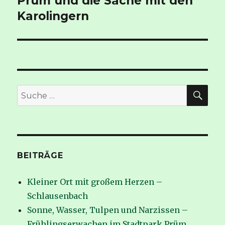
Prüm und die Sache mit den
Beitrag:
Karolingern
SUC
Suche
nach:
BEITRÄGE
Kleiner Ort mit großem Herzen –
Schlausenbach
Sonne, Wasser, Tulpen und Narzissen –
Frühlingserwachen im Stadtpark Prüm