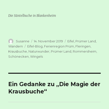
Die Süntelbuche in Blankenheim
Autor
Veröffentlicht
Kategorien
Susanne
14. November 2019
Eifel
,
Prümer Land
,
am
Schlagwörter
Wandern
Eifel-Blog
,
Ferienregion Prüm
,
Fleringen
,
Krausbuche
,
Naturwunder
,
Prümer Land
,
Rommersheim
,
Schönecken
,
Wingels
Ein Gedanke zu „Die Magie der
Krausbuche“