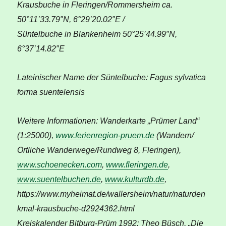
Krausbuche in Fleringen/Rommersheim ca.
50°11’33.79″N, 6°29’20.02″E /
Süntelbuche in Blankenheim 50°25’44.99″N,
6°37’14.82″E
Lateinischer Name der Süntelbuche: Fagus sylvatica
forma suentelensis
Weitere Informationen: Wanderkarte „Prümer Land“
(1:25000),
www.ferienregion-pruem.de
(Wandern/
Örtliche Wanderwege/Rundweg 8, Fleringen),
www.schoenecken.com
,
www.fleringen.de
,
www.suentelbuchen.de
,
www.kulturdb.de
,
https://www.myheimat.de/wallersheim/natur/naturden
kmal-krausbuche-d2924362.html
Kreiskalender Bitburg-Prüm 1992: Theo Büsch, „Die