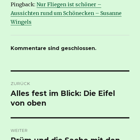
Pingback:
Nur Fliegen ist schöner –
Aussichten rund um Schönecken – Susanne
Wingels
Kommentare sind geschlossen.
Beitragsnavigation
ZURÜCK
Alles fest im Blick: Die Eifel
Vorheriger
Beitrag:
von oben
WEITER
Nächster