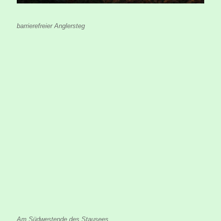
barrierefreier Anglersteg
Am Südwestende des Stausees