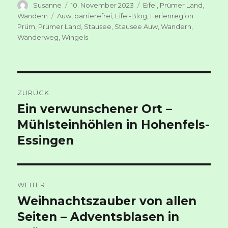
Autor
Veröffentlicht
Kategorien
Susanne
10. November 2023
Eifel
,
Prümer Land
,
am
Schlagwörter
Wandern
Auw
,
barrierefrei
,
Eifel-Blog
,
Ferienregion
Prüm
,
Prümer Land
,
Stausee
,
Stausee Auw
,
Wandern
,
Wanderweg
,
Wingels
Beitragsnavigation
ZURÜCK
Ein verwunschener Ort –
Vorheriger
Beitrag:
Mühlsteinhöhlen in Hohenfels-
Essingen
WEITER
Weihnachtszauber von allen
Nächster
Beitrag:
Seiten – Adventsblasen in