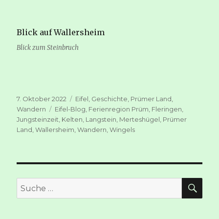
Blick auf Wallersheim
Blick zum Steinbruch
Veröffentlicht
Kategorien
7. Oktober 2022
Eifel
,
Geschichte
,
Prümer Land
,
am
Schlagwörter
Wandern
Eifel-Blog
,
Ferienregion Prüm
,
Fleringen
,
Jungsteinzeit
,
Kelten
,
Langstein
,
Merteshügel
,
Prümer
Land
,
Wallersheim
,
Wandern
,
Wingels
SUC
Suche
nach: