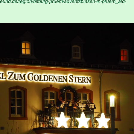
freund.de/region/bitburg-pruem/adventsblasen-in-pruem_aid-