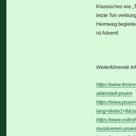
Klassisches wie „T
letzte Ton verklun
Heimweg begleiten
ist Advent!
Weiterführende In
https://www.ferien
abteistadt-pruem
https://www.pruem
lang=de&e1=6&ss
https://www.volksf
musikverein-prue