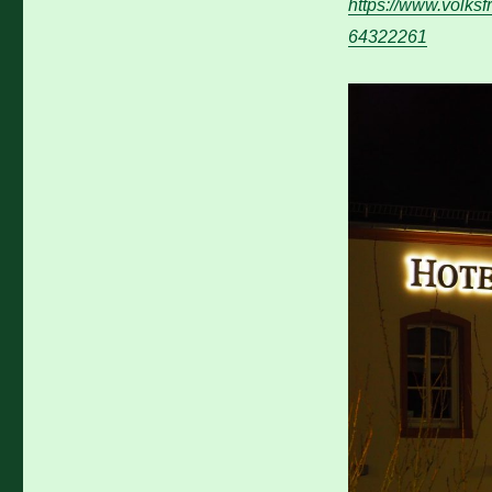
https://www.volks
64322261