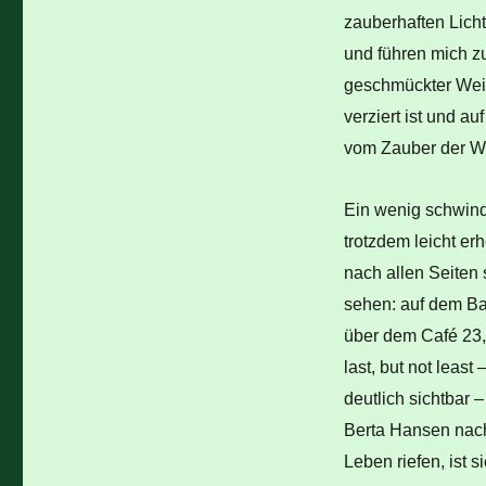
zauberhaften Lich
und führen mich z
geschmückter Weih
verziert ist und a
vom Zauber der W
Ein wenig schwind
trotzdem leicht er
nach allen Seiten
sehen: auf dem Ba
über dem Café 23,
last, but not leas
deutlich sichtbar 
Berta Hansen nach
Leben riefen, ist 