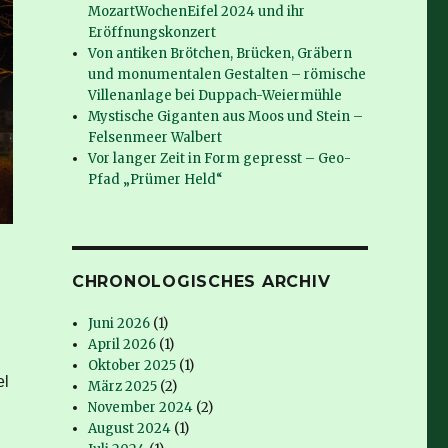
MozartWochenEifel 2024 und ihr
Eröffnungskonzert
Von antiken Brötchen, Brücken, Gräbern
und monumentalen Gestalten – römische
Villenanlage bei Duppach-Weiermühle
Mystische Giganten aus Moos und Stein –
Felsenmeer Walbert
Vor langer Zeit in Form gepresst – Geo-
Pfad „Prümer Held“
CHRONOLOGISCHES ARCHIV
Juni 2026
(1)
April 2026
(1)
Oktober 2025
(1)
el
März 2025
(2)
November 2024
(2)
August 2024
(1)