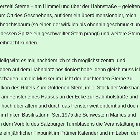
terzeit! Sterne – am Himmel und über der Hahnstraße – geleiten
um Ort des Geschehens, auf dem ein überdimensionaler, reich
nachtsbaum (so einer, der wirklich bis obenhin geschmückt u
uf dessen Spitze ein geschweifter Stern prangt) und weitere Ster
eihnacht künden.
elig wird es mir, nachdem ich mich möglichst zentral und
hoben auf dem Hahnplatz positioniert habe, denn gleich muss ic
 schauen, um die Musiker im Licht der leuchtenden Sterne zu
lkon des Hotels Zum Goldenen Stern, im 1. Stock der Volksban
 am Fenster eines Hauses an der Ecke zur Bahnhofstraße und
t – hoch über allem und durch das Fenster weit entfernt und doch
– im linken Basilikaturm. Seit 1975 die Schwestern Marlies und
 dem Vorbild des Salzburger Turmblasens die Veranstaltung i
sie ein jährlicher Fixpunkt im Prümer Kalender und im Leben der