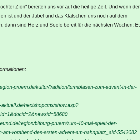
ochter Zion“ bereiten uns vor auf die heilige Zeit. Und wenn der
gen ist und der Jubel und das Klatschen uns noch auf dem
, dann sind Herz und Seele bereit für die nächsten Wochen: E
formationen:
region-pruem.de/kultur/tradition/turmblasen-zum-advent-in-der-
-aktuell.de/nextshopcms/show.asp?
id=1&docid=2&newsid=58680
reund.de/region/bitburg-pruem/zum-40-mal-spielt-der-
m-am-vorabend-des-ersten-advent-am-hahnplatz_aid-5542082