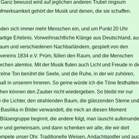
 Ganz bewusst wird auf jeglichen anderen Trubel ringsum
Aufmerksamkeit gehört der Musik und denen, die sie schaffen.
nden sich immer mehr Menschen ein, und um Punkt 20 Uhr
gartige Erlebnis. Vorweihnachtliche Klänge aus Deutschland, au
aum und verschiedenen Nachbarländern, gespielt von den
vereins 1834 e.V. Prüm, füllen den Raum, und die Menschen
orchen atemlos. Mit der Musik fluten auch Licht und Freude in di
elne Ton berührt die Seele, und die Ruhe, in der wir zuhören,
hall in unserem Inneren. So gerne würde ich die Töne festhalten
en können den Zauber nicht wiedergeben. So bleibt mir nur
 die Lichter, den strahlenden Baum, die glänzenden Sterne un
 Basilika in Bilder verwandelt, die mich an diesen Moment
 Bläsergruppe beginnt, die andere folgt, man lauscht aufeinande
er und gemeinsam, und dann schenken wir alle, die wir dort
ompete unser Ohr. Traditionelle Weisen, Andachtsjodler und au