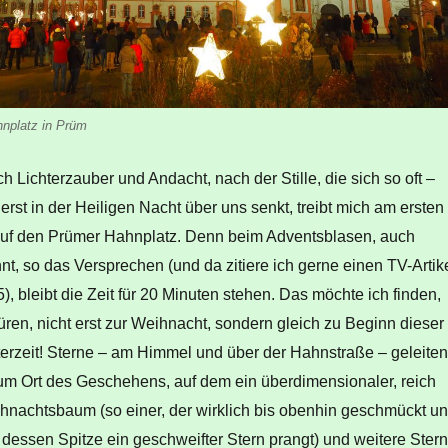
nplatz in Prüm
 Lichterzauber und Andacht, nach der Stille, die sich so oft –
rst in der Heiligen Nacht über uns senkt, treibt mich am ersten
uf den Prümer Hahnplatz. Denn beim Adventsblasen, auch
, so das Versprechen (und da zitiere ich gerne einen TV-Artik
, bleibt die Zeit für 20 Minuten stehen. Das möchte ich finden,
ren, nicht erst zur Weihnacht, sondern gleich zu Beginn dieser
terzeit! Sterne – am Himmel und über der Hahnstraße – geleiten
um Ort des Geschehens, auf dem ein überdimensionaler, reich
nachtsbaum (so einer, der wirklich bis obenhin geschmückt u
uf dessen Spitze ein geschweifter Stern prangt) und weitere Ster