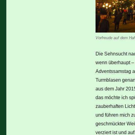
Vorfreude auf dem Hah
Die Sehnsucht nach
wenn überhaupt – e
Adventssamstag a
Turmblasen genannt
aus dem Jahr 2015)
das möchte ich spü
zauberhaften Lich
und führen mich z
geschmückter Weih
verziert ist und a