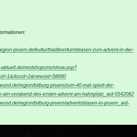
formationen:
region-pruem.de/kultur/tradition/turmblasen-zum-advent-in-der-
-aktuell.de/nextshopcms/show.asp?
id=1&docid=2&newsid=58680
reund.de/region/bitburg-pruem/zum-40-mal-spielt-der-
m-am-vorabend-des-ersten-advent-am-hahnplatz_aid-5542082
freund.de/region/bitburg-pruem/adventsblasen-in-pruem_aid-