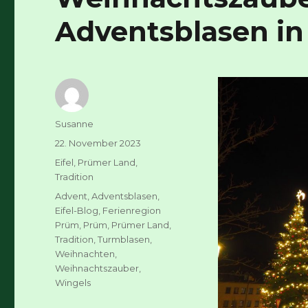
Adventsblasen i
Autor
Susanne
Veröffentlicht
22. November 2023
am
Kategorien
Eifel
,
Prümer Land
,
Tradition
Schlagwörter
Advent
,
Adventsblasen
,
Eifel-Blog
,
Ferienregion
Prüm
,
Prüm
,
Prümer Land
,
Tradition
,
Turmblasen
,
Weihnachten
,
Weihnachtszauber
,
Wingels