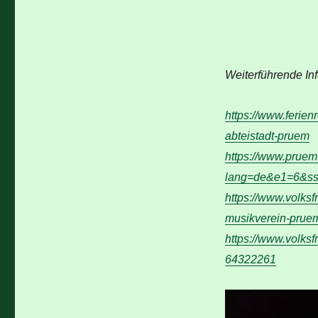
Weiterführende In
https://www.ferien
abteistadt-pruem
https://www.pruem
lang=de&e1=6&ss
https://www.volksf
musikverein-prue
https://www.volks
64322261