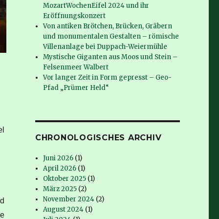
MozartWochenEifel 2024 und ihr
Eröffnungskonzert
Von antiken Brötchen, Brücken, Gräbern
und monumentalen Gestalten – römische
Villenanlage bei Duppach-Weiermühle
Mystische Giganten aus Moos und Stein –
Felsenmeer Walbert
Vor langer Zeit in Form gepresst – Geo-
Pfad „Prümer Held“
el
CHRONOLOGISCHES ARCHIV
Juni 2026
(1)
April 2026
(1)
Oktober 2025
(1)
März 2025
(2)
November 2024
(2)
nd
August 2024
(1)
ne