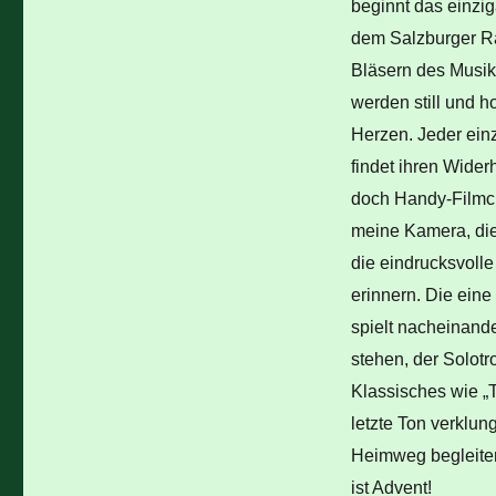
beginnt das einzi
dem Salzburger R
Bläsern des Musik
werden still und h
Herzen. Jeder einz
findet ihren Wider
doch Handy-Filmch
meine Kamera, die
die eindrucksvolle
erinnern. Die eine
spielt nacheinand
stehen, der Solotr
Klassisches wie „T
letzte Ton verklun
Heimweg begleiten
ist Advent!