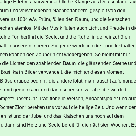
gartige Erlebnis. Vorweihnachtliche Klänge aus Deutschland, au
aum und verschiedenen Nachbarländern, gespielt von den
vereins 1834 e.V. Prüm, füllen den Raum, und die Menschen
orchen atemlos. Mit der Musik fluten auch Licht und Freude in di
elne Ton berührt die Seele, und die Ruhe, in der wir zuhören,
hall in unserem Inneren. So gerne würde ich die Töne festhalten
en können den Zauber nicht wiedergeben. So bleibt mir nur
 die Lichter, den strahlenden Baum, die glänzenden Sterne un
 Basilika in Bilder verwandelt, die mich an diesen Moment
 Bläsergruppe beginnt, die andere folgt, man lauscht aufeinande
er und gemeinsam, und dann schenken wir alle, die wir dort
ompete unser Ohr. Traditionelle Weisen, Andachtsjodler und au
ochter Zion“ bereiten uns vor auf die heilige Zeit. Und wenn der
gen ist und der Jubel und das Klatschen uns noch auf dem
, dann sind Herz und Seele bereit für die nächsten Wochen: E