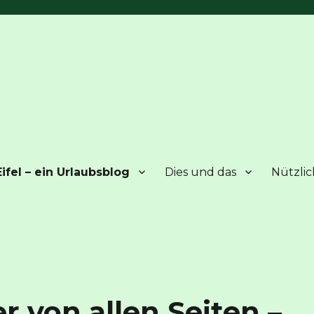
ifel – ein Urlaubsblog
Dies und das
Nützlic
 von allen Seiten –