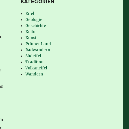
KATEGORIEN
Eifel
Geologie
Geschichte
Kultur
nd
Kunst
Prümer Land
Radwandern
Südeifel
Tradition
Vulkaneifel
h.
Wandern
nd
im
n