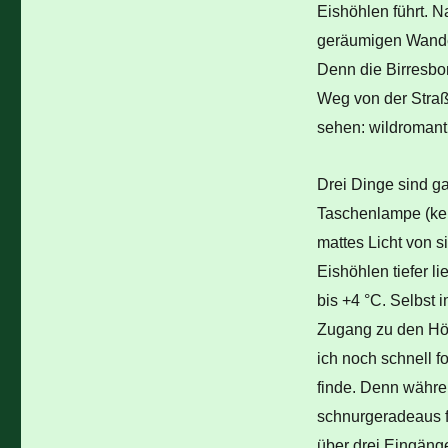
Eishöhlen führt. N
geräumigen Wander
Denn die Birresbo
Weg von der Straß
sehen: wildromant
Drei Dinge sind ga
Taschenlampe (kein
mattes Licht von s
Eishöhlen tiefer l
bis +4 °C. Selbst
Zugang zu den Höhl
ich noch schnell 
finde. Denn währen
schnurgeradeaus fü
über drei Eingäng