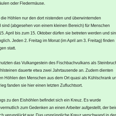
äulen oder Fledermäuse.
 die Höhlen nur den dort nistenden und überwinternden
sind (abgesehen von einem kleinen Bereich) für Menschen
15. April bis zum 15. Oktober dürfen sie betreten werden und si
nglich. Jeden 2. Freitag im Monat (im April am 3. Freitag) finden
en statt.
utzten das Vulkangestein des Fischbachvulkans als Steinbruc
lsteinen dauerte etwa zwei Jahrtausende an. Zudem dienten
en Höhlen den Menschen aus dem Ort quasi als Kühlschrank u
rieg fanden sie hier einen letzten Zufluchtsort.
gs zu den Eishöhlen befindet sich ein Kreuz. Es wurde
vermutlich zum Gedenken an einen Arbeiter aufgestellt, der be
ich verunglückt war. Das ursprüngliche Kreuz verschwand in de