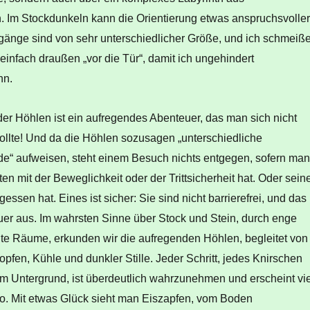
 Im Stockdunkeln kann die Orientierung etwas anspruchsvoller
ngänge sind von sehr unterschiedlicher Größe, und ich schmeiß
infach draußen „vor die Tür“, damit ich ungehindert
nn.
er Höhlen ist ein aufregendes Abenteuer, das man sich nicht
ollte! Und da die Höhlen sozusagen „unterschiedliche
de“ aufweisen, steht einem Besuch nichts entgegen, sofern man
ten mit der Beweglichkeit oder der Trittsicherheit hat. Oder sein
ssen hat. Eines ist sicher: Sie sind nicht barrierefrei, und das
er aus. Im wahrsten Sinne über Stock und Stein, durch enge
e Räume, erkunden wir die aufregenden Höhlen, begleitet von
opfen, Kühle und dunkler Stille. Jeder Schritt, jedes Knirschen
m Untergrund, ist überdeutlich wahrzunehmen und erscheint vie
wo. Mit etwas Glück sieht man Eiszapfen, vom Boden