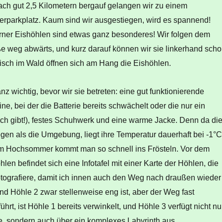
ach gut 2,5 Kilometern bergauf gelangen wir zu einem
parkplatz. Kaum sind wir ausgestiegen, wird es spannend!
rner Eishöhlen sind etwas ganz besonderes! Wir folgen dem
e weg abwärts, und kurz darauf können wir sie linkerhand sch
isch im Wald öffnen sich am Hang die Eishöhlen.
nz wichtig, bevor wir sie betreten: eine gut funktionierende
e, bei der die Batterie bereits schwächelt oder die nur ein
ich gibt!), festes Schuhwerk und eine warme Jacke. Denn da di
iegen als die Umgebung, liegt ihre Temperatur dauerhaft bei -1°C
 im Hochsommer kommt man so schnell ins Frösteln. Vor dem
en befindet sich eine Infotafel mit einer Karte der Höhlen, die
fotografiere, damit ich innen auch den Weg nach draußen wieder
d Höhle 2 zwar stellenweise eng ist, aber der Weg fast
hrt, ist Höhle 1 bereits verwinkelt, und Höhle 3 verfügt nicht nu
e, sondern auch über ein komplexes Labyrinth aus