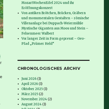
MozartWochenEifel 2024 und ihr
Eröffnungskonzert
Von antiken Brötchen, Brücken, Gräbern
und monumentalen Gestalten – römische
Villenanlage bei Duppach-Weiermühle
Mystische Giganten aus Moos und Stein –
Felsenmeer Walbert
Vor langer Zeit in Form gepresst – Geo-
Pfad „Prümer Held“
s
r
CHRONOLOGISCHES ARCHIV
re
Juni 2026
(1)
April 2026
(1)
Oktober 2025
(1)
März 2025
(2)
November 2024
(2)
August 2024
(1)
r