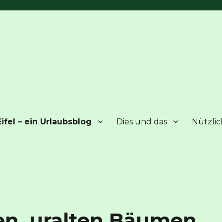
ifel – ein Urlaubsblog
Dies und das
Nützlic
en, uralten Bäumen