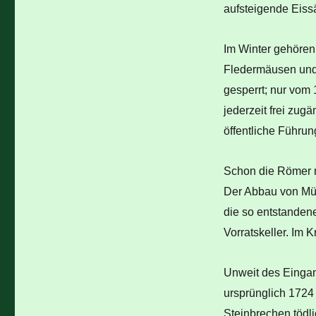
aufsteigende Eiss
Im Winter gehören
Fledermäusen und 
gesperrt; nur vom 
jederzeit frei zugä
öffentliche Führung
Schon die Römer n
Der Abbau von Müh
die so entstanden
Vorratskeller. Im K
Unweit des Eingan
ursprünglich 1724 
Steinbrechen tödl