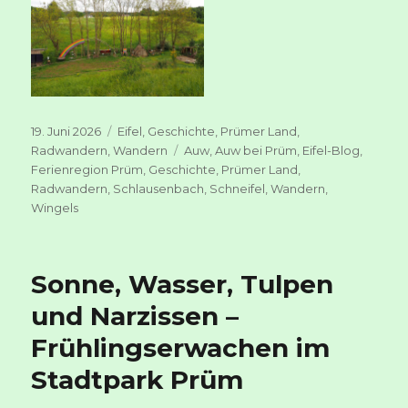
Veröffentlicht
Kategorien
19. Juni 2026
Eifel
,
Geschichte
,
Prümer Land
,
am
Schlagwörter
Radwandern
,
Wandern
Auw
,
Auw bei Prüm
,
Eifel-Blog
,
Ferienregion Prüm
,
Geschichte
,
Prümer Land
,
Radwandern
,
Schlausenbach
,
Schneifel
,
Wandern
,
Wingels
Sonne, Wasser, Tulpen
und Narzissen –
Frühlingserwachen im
Stadtpark Prüm