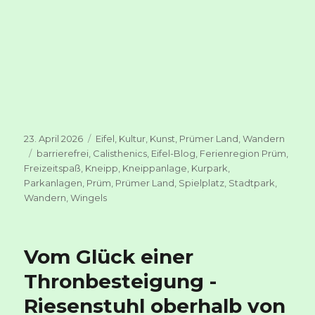
Veröffentlicht
Kategorien
23. April 2026
Eifel
,
Kultur
,
Kunst
,
Prümer Land
,
Wandern
am
Schlagwörter
barrierefrei
,
Calisthenics
,
Eifel-Blog
,
Ferienregion Prüm
,
Freizeitspaß
,
Kneipp
,
Kneippanlage
,
Kurpark
,
Parkanlagen
,
Prüm
,
Prümer Land
,
Spielplatz
,
Stadtpark
,
Wandern
,
Wingels
Vom Glück einer
Thronbesteigung -
Riesenstuhl oberhalb von