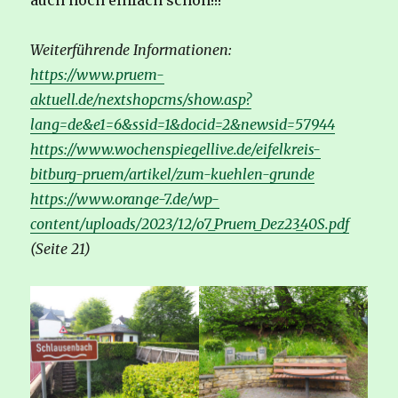
auch noch einfach schön!!!
Weiterführende Informationen:
https://www.pruem-
aktuell.de/nextshopcms/show.asp?
lang=de&e1=6&ssid=1&docid=2&newsid=57944
https://www.wochenspiegellive.de/eifelkreis-
bitburg-pruem/artikel/zum-kuehlen-grunde
https://www.orange-7.de/wp-
content/uploads/2023/12/o7_Pruem_Dez23_40S.pdf
(Seite 21)