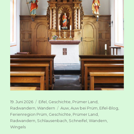
Veröffentlicht
Kategorien
19. Juni 2026
Eifel
,
Geschichte
,
Prümer Land
,
am
Schlagwörter
Radwandern
,
Wandern
Auw
,
Auw bei Prüm
,
Eifel-Blog
,
Ferienregion Prüm
,
Geschichte
,
Prümer Land
,
Radwandern
,
Schlausenbach
,
Schneifel
,
Wandern
,
Wingels