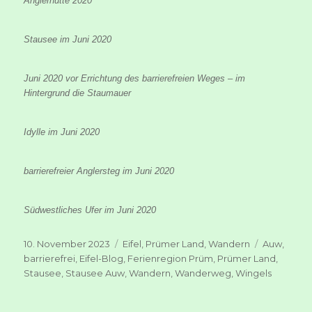
Anglerhütte 2020
Stausee im Juni 2020
Juni 2020 vor Errichtung des barrierefreien Weges – im
Hintergrund die Staumauer
Idylle im Juni 2020
barrierefreier Anglersteg im Juni 2020
Südwestliches Ufer im Juni 2020
Veröffentlicht
Kategorien
Schlagwör
10. November 2023
Eifel
,
Prümer Land
,
Wandern
Auw
,
am
barrierefrei
,
Eifel-Blog
,
Ferienregion Prüm
,
Prümer Land
,
Stausee
,
Stausee Auw
,
Wandern
,
Wanderweg
,
Wingels