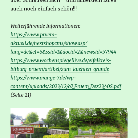
über Schlausenbach – und außerdem ist es
auch noch einfach schön!!!
Weiterführende Informationen:
https://www.pruem-
aktuell.de/nextshopcms/show.asp?
lang=de&e1=6&ssid=1&docid=2&newsid=57944
https://www.wochenspiegellive.de/eifelkreis-
bitburg-pruem/artikel/zum-kuehlen-grunde
https://www.orange-7.de/wp-
content/uploads/2023/12/o7_Pruem_Dez23_40S.pdf
(Seite 21)