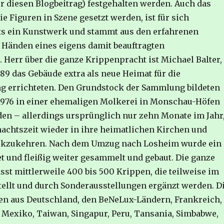
ür diesen Blogbeitrag) festgehalten werden. Auch das
ie Figuren in Szene gesetzt werden, ist für sich
its ein Kunstwerk und stammt aus den erfahrenen
 Händen eines eigens damit beauftragten
. Herr über die ganze Krippenpracht ist Michael Balter,
989 das Gebäude extra als neue Heimat für die
g errichteten. Den Grundstock der Sammlung bildeten
t 1976 in einer ehemaligen Molkerei in Monschau-Höfen
den – allerdings ursprünglich nur zehn Monate im Jahr
achtszeit wieder in ihre heimatlichen Kirchen und
ckzukehren. Nach dem Umzug nach Losheim wurde ein
t und fleißig weiter gesammelt und gebaut. Die ganze
t mittlerweile 400 bis 500 Krippen, die teilweise im
ellt und durch Sonderausstellungen ergänzt werden. D
n aus Deutschland, den BeNeLux-Ländern, Frankreich,
n, Mexiko, Taiwan, Singapur, Peru, Tansania, Simbabwe,