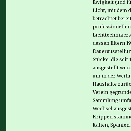
Ewigkeit (und f
Licht, mit dem d
betrachtet bere
professionellen
Lichttechnikers
dessen Eltern 1
Dauerausstellun
Stücke, die sei
ausgestellt wur
um in der Weihn
Haushalte zurü
Verein gegründe
Sammlung umfass
Wechsel ausgest
Krippen stamme
Italien, Spanie