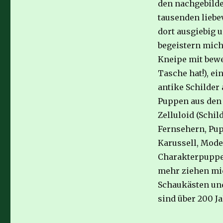
den nachgebild
tausenden liebe
dort ausgiebig 
begeistern mich
Kneipe mit bewe
Tasche hat!), e
antike Schilder
Puppen aus den 
Zelluloid (Schi
Fernsehern, Pup
Karussell, Mode
Charakterpuppe
mehr ziehen mic
Schaukästen und
sind über 200 Ja