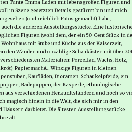
eten Tante-Emma-Laden mit lebensgroßen Figuren und
voll in Szene gesetzten Details gestürmt bin und mich
umgesehen (und reichlich Fotos gemacht) habe,
 auch die anderen Ausstellungsstücke. Eine historisch
glichen Figuren (wohl dem, der ein 50-Cent-Stück in d
in Wohnhaus mit Stube und Küche aus der Kaiserzeit,
 an den Wänden und unzählige Schaukästen mit über 20
verschiedensten Materialien: Porzellan, Wachs, Holz,
ldkröt), Papiermaché… Winzige Figuren in kleinen
penstuben, Kaufläden, Dioramen, Schaukelpferde, ein
puppen, Badepuppen, der Kasperle, ethnologische
n aus verschiedenen Herkunftsländern und noch so vi
h magisch hinein in die Welt, die sich mir in den
 Häusern darbietet. Die ältesten Ausstellungsstücke
hre alt.