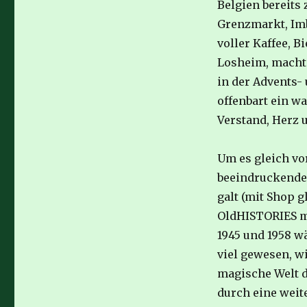
Belgien bereits
Grenzmarkt, Imb
voller Kaffee, B
Losheim, macht 
in der Advents-
offenbart ein w
Verstand, Herz u
Um es gleich vo
beeindruckenden
galt (mit Shop 
OldHISTORIES m
1945 und 1958 w
viel gewesen, wi
magische Welt d
durch eine weit