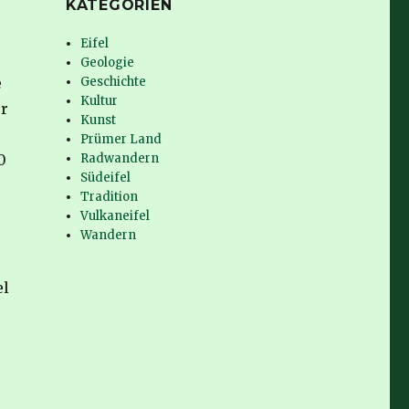
KATEGORIEN
Eifel
Geologie
e
Geschichte
Kultur
er
Kunst
Prümer Land
0
Radwandern
Südeifel
Tradition
Vulkaneifel
Wandern
el