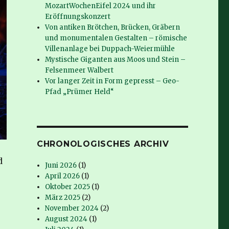
MozartWochenEifel 2024 und ihr
Eröffnungskonzert
Von antiken Brötchen, Brücken, Gräbern
und monumentalen Gestalten – römische
Villenanlage bei Duppach-Weiermühle
Mystische Giganten aus Moos und Stein –
Felsenmeer Walbert
Vor langer Zeit in Form gepresst – Geo-
Pfad „Prümer Held“
CHRONOLOGISCHES ARCHIV
d
Juni 2026
(1)
April 2026
(1)
Oktober 2025
(1)
März 2025
(2)
November 2024
(2)
August 2024
(1)