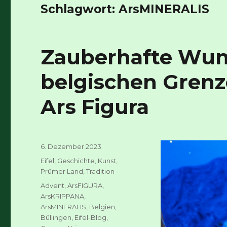
Schlagwort:
ArsMINERALIS
Zauberhafte Wun
belgischen Grenz
Ars Figura
Veröffentlicht
6. Dezember 2023
am
Kategorien
Eifel
,
Geschichte
,
Kunst
,
Prümer Land
,
Tradition
Schlagwörter
Advent
,
ArsFIGURA
,
ArsKRIPPANA
,
ArsMINERALIS
,
Belgien
,
Büllingen
,
Eifel-Blog
,