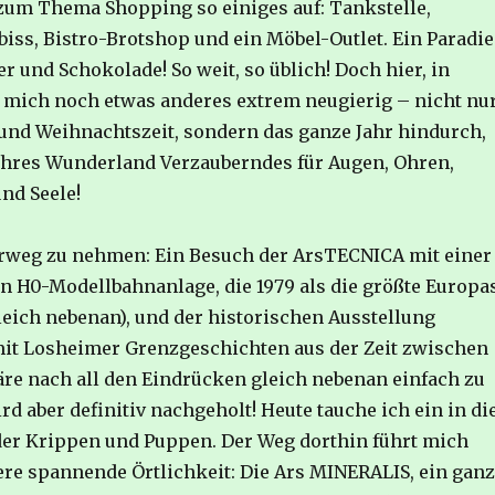
 zum Thema Shopping so einiges auf: Tankstelle,
iss, Bistro-Brotshop und ein Möbel-Outlet. Ein Paradie
ier und Schokolade! So weit, so üblich! Doch hier, in
mich noch etwas anderes extrem neugierig – nicht nu
 und Weihnachtszeit, sondern das ganze Jahr hindurch,
ahres Wunderland Verzauberndes für Augen, Ohren,
nd Seele!
rweg zu nehmen: Ein Besuch der ArsTECNICA mit einer
 H0-Modellbahnanlage, die 1979 als die größte Europa
gleich nebenan), und der historischen Ausstellung
it Losheimer Grenzgeschichten aus der Zeit zwischen
äre nach all den Eindrücken gleich nebenan einfach zu
rd aber definitiv nachgeholt! Heute tauche ich ein in di
er Krippen und Puppen. Der Weg dorthin führt mich
ere spannende Örtlichkeit: Die Ars MINERALIS, ein ganz