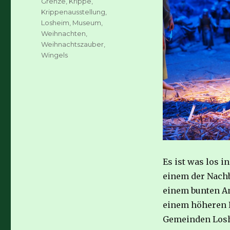
Grenze
,
Krippe
,
Krippenausstellung
,
Losheim
,
Museum
,
Weihnachten
,
Weihnachtszauber
,
Wingels
Es ist was los 
einem der Nachb
einem bunten An
einem höheren P
Gemeinden Loshe