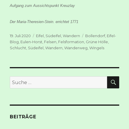
Aufgang zum Aussichtspunkt Kreuzlay
Der Maria-Theresien-Stein. errichtet 1771
Veröffentlicht
Kategorien
Schlagwörter
19. Juli 2020
Eifel
,
Südeifel
,
Wandern
Bollendorf
,
Eifel-
am
Blog
,
Eulen-Horst
,
Felsen
,
Felsformation
,
Grüne Hölle
,
Schlucht
,
Südeifel
,
Wandern
,
Wanderweg
,
Wingels
SUC
Suche
nach:
BEITRÄGE