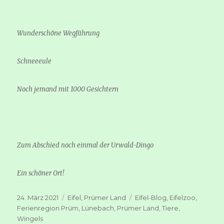
Wunderschöne Wegführung
Schneeeule
Noch jemand mit 1000 Gesichtern
Zum Abschied noch einmal der Urwald-Dingo
Ein schöner Ort!
Veröffentlicht
Kategorien
Schlagwörter
24. März 2021
Eifel
,
Prümer Land
Eifel-Blog
,
Eifelzoo
,
am
Ferienregion Prüm
,
Lünebach
,
Prümer Land
,
Tiere
,
Wingels