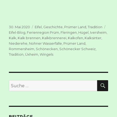
Veröffentlicht
Kategorien
Schla
30. Mai 2020
Eifel
,
Geschichte
,
Prümer Land
,
Tradition
am
Eifel-Blog
,
Ferienregion Prüm
,
Fleringen
,
Hügel
,
Iversheim
,
Kalk
,
Kalk brennen
,
Kalkbrennerei
,
Kalkofen
,
Kalksinter
,
Niederehe
,
Nohner Wasserfälle
,
Prümer Land
,
Rommersheim
,
Schönecken
,
Schönecker Schweiz
,
Tradition
,
Üxheim
,
Wingels
SUC
Suche
nach:
BEITRÄGE