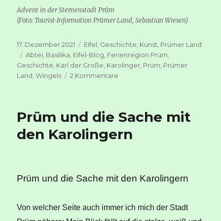
Advent in der Sternenstadt Prüm
(Foto: Tourist-Information Prümer Land, Sebastian Wiesen)
Veröffentlicht
Kategorien
17. Dezember 2021
Eifel
,
Geschichte
,
Kunst
,
Prümer Land
am
Schlagwörter
Abtei
,
Basilika
,
Eifel-Blog
,
Ferienregion Prüm
,
Geschichte
,
Karl der Große
,
Karolinger
,
Prüm
,
Prümer
zu
Land
,
Wingels
2 Kommentare
Von
Wundern,
Kunstschätzen
Prüm und die Sache mit
und
dem
den Karolingern
großen
Staunen
–
die
Prüm und die Sache mit den Karolingern
Sankt-
Salvator-
Basilika
Von welcher Seite auch immer ich mich der Stadt
in
Prüm