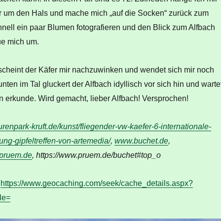
 um den Hals und mache mich „auf die Socken“ zurück zum
nell ein paar Blumen fotografieren und den Blick zum Alfbach
ue mich um.
scheint der Käfer mir nachzuwinken und wendet sich mir noch
nten im Tal gluckert der Alfbach idyllisch vor sich hin und warte
hn erkunde. Wird gemacht, lieber Alfbach! Versprochen!
urenpark-kruft.de/kunst/fliegender-vw-kaefer-6-internationale-
ung-gipfeltreffen-von-artemedia/
,
www.buchet.de
,
-pruem.de
, https://www.pruem.de/buchet#top_o
:
https://www.geocaching.com/seek/cache_details.aspx?
le=