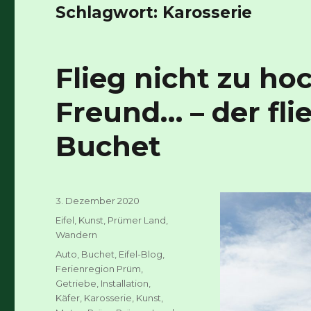
Schlagwort:
Karosserie
Flieg nicht zu ho
Freund… – der fli
Buchet
Veröffentlicht
3. Dezember 2020
am
Kategorien
Eifel
,
Kunst
,
Prümer Land
,
Wandern
Schlagwörter
Auto
,
Buchet
,
Eifel-Blog
,
Ferienregion Prüm
,
Getriebe
,
Installation
,
Käfer
,
Karosserie
,
Kunst
,