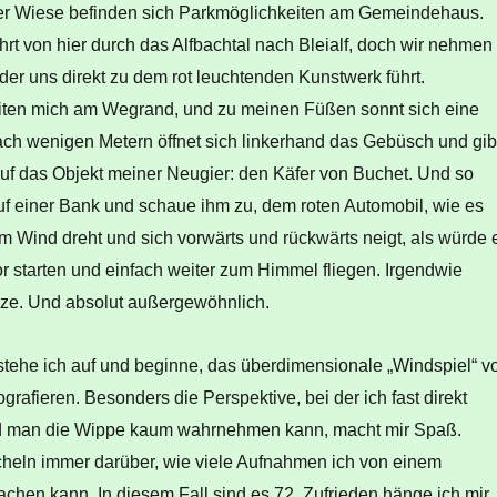
der Wiese befinden sich Parkmöglichkeiten am Gemeindehaus.
t von hier durch das Alfbachtal nach Bleialf, doch wir nehmen
der uns direkt zu dem rot leuchtenden Kunstwerk führt.
iten mich am Wegrand, und zu meinen Füßen sonnt sich eine
ach wenigen Metern öffnet sich linkerhand das Gebüsch und gib
 auf das Objekt meiner Neugier: den Käfer von Buchet. Und so
uf einer Bank und schaue ihm zu, dem roten Automobil, wie es
m Wind dreht und sich vorwärts und rückwärts neigt, als würde 
r starten und einfach weiter zum Himmel fliegen. Irgendwie
nze. Und absolut außergewöhnlich.
stehe ich auf und beginne, das überdimensionale „Windspiel“ v
ografieren. Besonders die Perspektive, bei der ich fast direkt
nd man die Wippe kaum wahrnehmen kann, macht mir Spaß.
heln immer darüber, wie viele Aufnahmen ich von einem
chen kann. In diesem Fall sind es 72. Zufrieden hänge ich mir