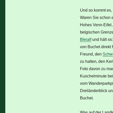
Und so kommt es, 
Waren Sie schon 
Hohes Venn-Eifel
belgischen Grenz
Bleialf
und hält si
von Buchet direkt
Freund, den
Schw
zu halten, den Ke
Foto davon zu mac
Kuschelminute bei
vom Wanderparkpla
Dreiländerblick u
Buchet.
Was auf der Landk