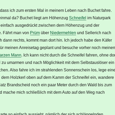
dass ich zum ersten Mal in meinem Leben nach Buchet fahre.
einmal da? Buchet liegt am Höhenzug
Schneifel
im Naturpark
, einfach ausgedrückt zwischen dem Höhenzug und der
e. Fährt man von
Prüm
über
Niedermehlen
und Sellerich nach
ch dann rechts, kommt man dort hin. Ich jedoch habe den Käfer
 für meinen Anreisetag geplant und besuche vorher noch meine
arzen Mann
. Ich kann nicht durch die Schneifel fahren, ohne dor
rl zu umarmen und nach Möglichkeit mit dem Selbstauslöser ein
hen. Also fahre ich im strahlenden Sonnenschein los, lege ein
 dem Holzkerl oben auf dem Kamm der Schneifel ein, wandere
tz Brandscheid noch ein paar Meter durch den Wald bis zum
nd mache mich schließlich mit dem Auto auf den Weg nach
arte so einfach aussieht, nämlich der sich schlängelnden