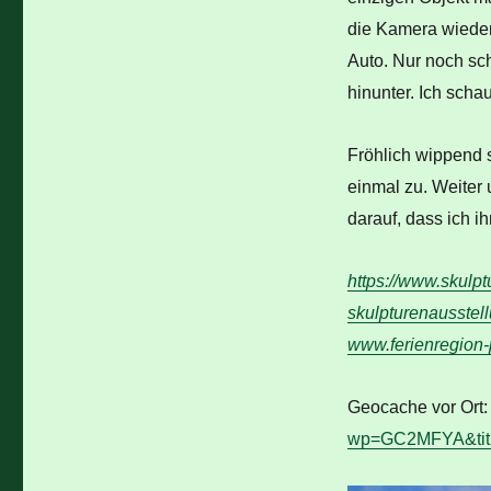
die Kamera wieder
Auto. Nur noch sch
hinunter. Ich scha
Fröhlich wippend 
einmal zu. Weiter u
darauf, dass ich i
https://www.skulpt
skulpturenausstell
www.ferienregion
Geocache vor Ort
wp=GC2MFYA&tit