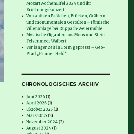
MozartWochenEifel 2024 und ihr
Eröffnungskonzert
Von antiken Brötchen, Brücken, Gräbern
und monumentalen Gestalten – römische
Villenanlage bei Duppach-Weiermühle
Mystische Giganten aus Moos und Stein –
Felsenmeer Walbert
Vor langer Zeit in Form gepresst – Geo-
Pfad „Prümer Held“
CHRONOLOGISCHES ARCHIV
Juni 2026
(1)
April 2026
(1)
Oktober 2025
(1)
e
März 2025
(2)
November 2024
(2)
August 2024
(1)