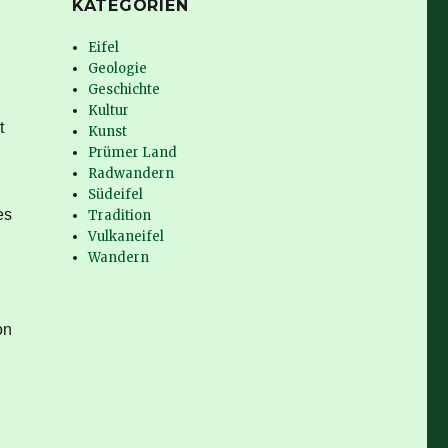
KATEGORIEN
Eifel
Geologie
Geschichte
Kultur
t
Kunst
Prümer Land
Radwandern
Südeifel
es
Tradition
Vulkaneifel
Wandern
on