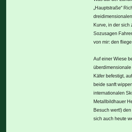
„Hauptstraße“ Rich
dreidimensionalen
Kurve, in der sich
Sozusagen Fahren 
von mir: den flieg
Auf einer Wiese b
überdimensionale 
Käfer befestigt, a
beide sanft wippe
internationalen Sk
Metallbildhauer He
Besuch wert!) den
sich auch heute we