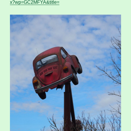
x?wp=GC2MFYA&title=