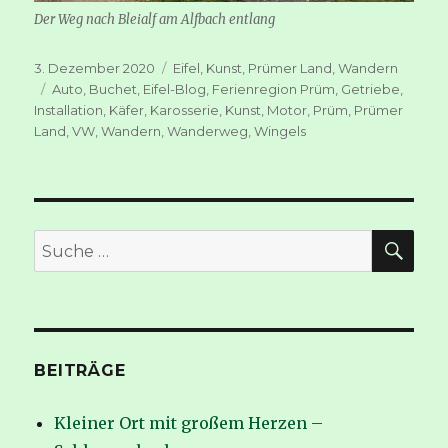
Der Weg nach Bleialf am Alfbach entlang
Veröffentlicht
Kategorien
3. Dezember 2020
Eifel
,
Kunst
,
Prümer Land
,
Wandern
am
Schlagwörter
Auto
,
Buchet
,
Eifel-Blog
,
Ferienregion Prüm
,
Getriebe
,
Installation
,
Käfer
,
Karosserie
,
Kunst
,
Motor
,
Prüm
,
Prümer
Land
,
VW
,
Wandern
,
Wanderweg
,
Wingels
SUC
Suche
nach:
BEITRÄGE
Kleiner Ort mit großem Herzen –