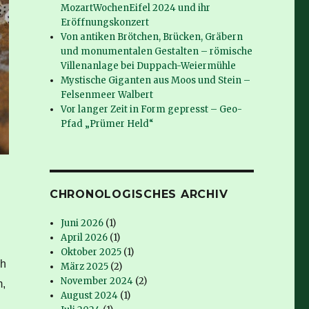
MozartWochenEifel 2024 und ihr
Eröffnungskonzert
Von antiken Brötchen, Brücken, Gräbern
und monumentalen Gestalten – römische
Villenanlage bei Duppach-Weiermühle
Mystische Giganten aus Moos und Stein –
Felsenmeer Walbert
Vor langer Zeit in Form gepresst – Geo-
Pfad „Prümer Held“
CHRONOLOGISCHES ARCHIV
Juni 2026
(1)
April 2026
(1)
Oktober 2025
(1)
ch
März 2025
(2)
November 2024
(2)
m,
August 2024
(1)