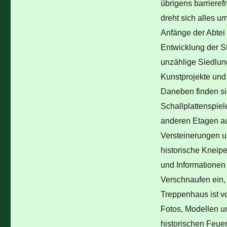
übrigens barrierefr
dreht sich alles u
Anfänge der Abtei
Entwicklung der St
unzählige Siedlun
Kunstprojekte und
Daneben finden s
Schallplattenspiel
anderen Etagen au
Versteinerungen u
historische Knei
und Informationen
Verschnaufen ein,
Treppenhaus ist vo
Fotos, Modellen u
historischen Feue