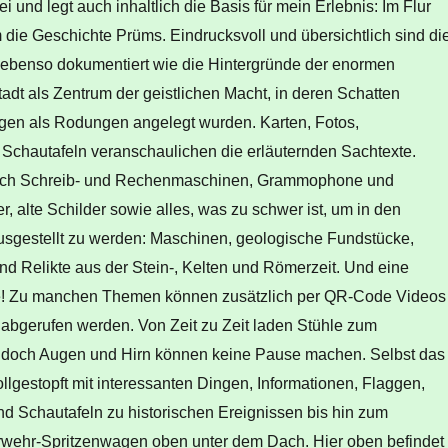
ei und legt auch inhaltlich die Basis für mein Erlebnis: Im Flur
m die Geschichte Prüms. Eindrucksvoll und übersichtlich sind di
 ebenso dokumentiert wie die Hintergründe der enormen
adt als Zentrum der geistlichen Macht, in deren Schatten
gen als Rodungen angelegt wurden. Karten, Fotos,
 Schautafeln veranschaulichen die erläuternden Sachtexte.
ich Schreib- und Rechenmaschinen, Grammophone und
er, alte Schilder sowie alles, was zu schwer ist, um in den
sgestellt zu werden: Maschinen, geologische Fundstücke,
nd Relikte aus der Stein-, Kelten und Römerzeit. Und eine
pe! Zu manchen Themen können zusätzlich per QR-Code Videos
 abgerufen werden. Von Zeit zu Zeit laden Stühle zum
 doch Augen und Hirn können keine Pause machen. Selbst das
llgestopft mit interessanten Dingen, Informationen, Flaggen,
nd Schautafeln zu historischen Ereignissen bis hin zum
rwehr-Spritzenwagen oben unter dem Dach. Hier oben befindet