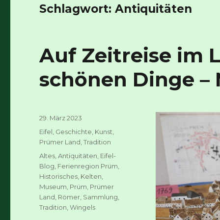
Schlagwort:
Antiquitäten
Auf Zeitreise im 
schönen Dinge 
Veröffentlicht
29. März 2023
am
Kategorien
Eifel
,
Geschichte
,
Kunst
,
Prümer Land
,
Tradition
Schlagwörter
Altes
,
Antiquitäten
,
Eifel-
Blog
,
Ferienregion Prüm
,
Historisches
,
Kelten
,
Museum
,
Prüm
,
Prümer
Land
,
Römer
,
Sammlung
,
Tradition
,
Wingels