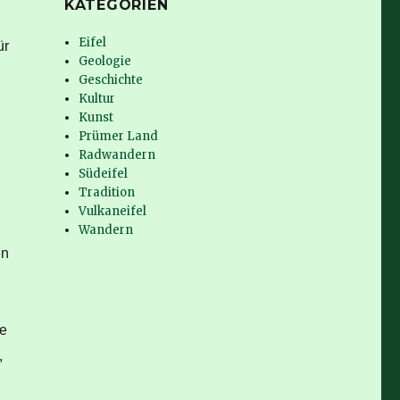
KATEGORIEN
Eifel
ür
Geologie
Geschichte
Kultur
Kunst
Prümer Land
Radwandern
Südeifel
Tradition
Vulkaneifel
Wandern
en
se
,