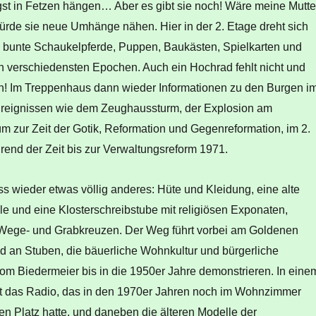
st in Fetzen hängen… Aber es gibt sie noch! Wäre meine Mutte
rde sie neue Umhänge nähen. Hier in der 2. Etage dreht sich
: bunte Schaukelpferde, Puppen, Baukästen, Spielkarten und
en verschiedensten Epochen. Auch ein Hochrad fehlt nicht und
ten! Im Treppenhaus dann wieder Informationen zu den Burgen i
Ereignissen wie dem Zeughaussturm, der Explosion am
m zur Zeit der Gotik, Reformation und Gegenreformation, im 2.
rend der Zeit bis zur Verwaltungsreform 1971.
s wieder etwas völlig anderes: Hüte und Kleidung, eine alte
le und eine Klosterschreibstube mit religiösen Exponaten,
ege- und Grabkreuzen. Der Weg führt vorbei am Goldenen
 an Stuben, die bäuerliche Wohnkultur und bürgerliche
vom Biedermeier bis in die 1950er Jahre demonstrieren. In eine
ht das Radio, das in den 1970er Jahren noch im Wohnzimmer
en Platz hatte, und daneben die älteren Modelle der