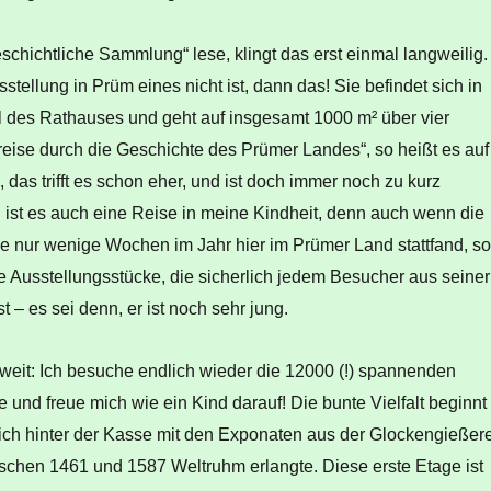
schichtliche Sammlung“ lese, klingt das erst einmal langweilig.
tellung in Prüm eines nicht ist, dann das! Sie befindet sich in
l des Rathauses und geht auf insgesamt 1000 m² über vier
reise durch die Geschichte des Prümer Landes“, so heißt es auf
das trifft es schon eher, und ist doch immer noch zu kurz
h ist es auch eine Reise in meine Kindheit, denn auch wenn die
e nur wenige Wochen im Jahr hier im Prümer Land stattfand, so
he Ausstellungsstücke, die sicherlich jedem Besucher aus seiner
t – es sei denn, er ist noch sehr jung.
 weit: Ich besuche endlich wieder die 12000 (!) spannenden
 und freue mich wie ein Kind darauf! Die bunte Vielfalt beginnt
eich hinter der Kasse mit den Exponaten aus der Glockengießere
ischen 1461 und 1587 Weltruhm erlangte. Diese erste Etage ist