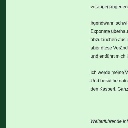
vorangegangenen E
Irgendwann schwirr
Exponate überhaup
abzutauchen aus un
aber diese Verände
und entführt mich 
Ich werde meine W
Und besuche natür
den Kasperl. Ganz 
Weiterführende In