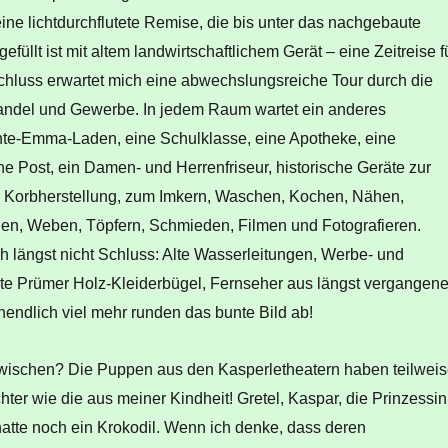
ne lichtdurchflutete Remise, die bis unter das nachgebaute
üllt ist mit altem landwirtschaftlichem Gerät – eine Zeitreise f
schluss erwartet mich eine abwechslungsreiche Tour durch die
andel und Gewerbe. In jedem Raum wartet ein anderes
nte-Emma-Laden, eine Schulklasse, eine Apotheke, eine
ne Post, ein Damen- und Herrenfriseur, historische Geräte zur
, Korbherstellung, zum Imkern, Waschen, Kochen, Nähen,
en, Weben, Töpfern, Schmieden, Filmen und Fotografieren.
h längst nicht Schluss: Alte Wasserleitungen, Werbe- und
hte Prümer Holz-Kleiderbügel, Fernseher aus längst vergangen
endlich viel mehr runden das bunte Bild ab!
wischen? Die Puppen aus den Kasperletheatern haben teilwei
hter wie die aus meiner Kindheit! Gretel, Kaspar, die Prinzessin
hatte noch ein Krokodil. Wenn ich denke, dass deren