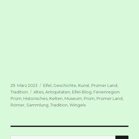
Veröffentlicht
Kategorien
29. März 2023
Eifel
,
Geschichte
,
Kunst
,
Prümer Land
,
am
Schlagwörter
Tradition
Altes
,
Antiquitäten
,
Eifel-Blog
,
Ferienregion
Prüm
,
Historisches
,
Kelten
,
Museum
,
Prüm
,
Prümer Land
,
Römer
,
Sammlung
,
Tradition
,
Wingels
SUC