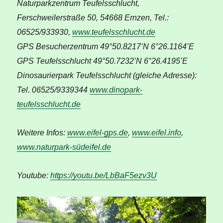
Naturparkzentrum Teufelsschlucht,
Ferschweilerstraße 50, 54668 Ernzen, Tel.:
06525/933930,
www.teufelsschlucht.de
GPS Besucherzentrum 49°50.8217’N 6°26.1164’E
GPS Teufelsschlucht 49°50.7232’N 6°26.4195’E
Dinosaurierpark Teufelsschlucht (gleiche Adresse):
Tel. 06525/9339344
www.dinopark-
teufelsschlucht.de
Weitere Infos:
www.eifel-gps.de
,
www.eifel.info
,
www.naturpark-südeifel.de
Youtube:
https://youtu.be/LbBaF5ezv3U