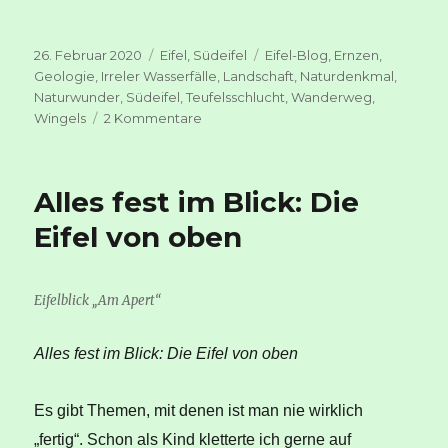
Veröffentlicht
Kategorien
Schlagwörter
26. Februar 2020
Eifel
,
Südeifel
Eifel-Blog
,
Ernzen
,
am
Geologie
,
Irreler Wasserfälle
,
Landschaft
,
Naturdenkmal
,
Naturwunder
,
Südeifel
,
Teufelsschlucht
,
Wanderweg
,
zu
Wingels
2 Kommentare
Eine
Schlucht,
der
Alles fest im Blick: Die
Teufel,
die
Eifel von oben
Felsen
und
ich
Eifelblick „Am Apert“
–
oder:
Von
Alles fest im Blick: Die Eifel von oben
der
Schlucht,
Es gibt Themen, mit denen ist man nie wirklich
die
oben
„fertig“. Schon als Kind kletterte ich gerne auf